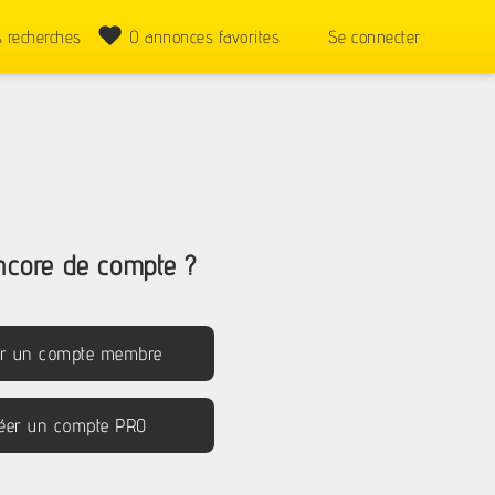
 recherches
0
annonces favorites
Se connecter
ncore de compte ?
er un compte membre
éer un compte PRO