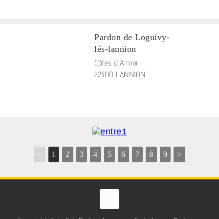
Pardon de Loguivy-
lés-lannion
Côtes d'Armor
22300 LANNION
<
1
2
3
4
5
6
7
8
9
>