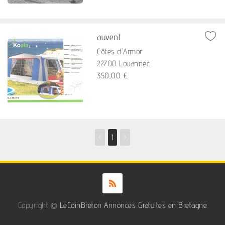
auvent
Côtes d'Armor
22700 Louannec
350,00 €
<
1
>
Copyright ©
LeCoinBreton Annonces Gratuites en Bretagne