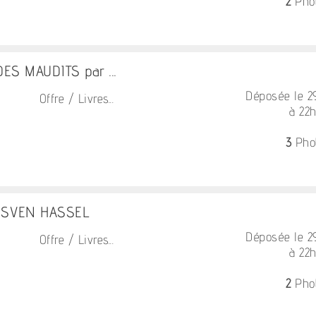
2
Pho
ES MAUDITS par ...
Déposée le 
Offre / Livres...
à 22
3
Pho
 SVEN HASSEL
Déposée le 
Offre / Livres...
à 22
2
Pho