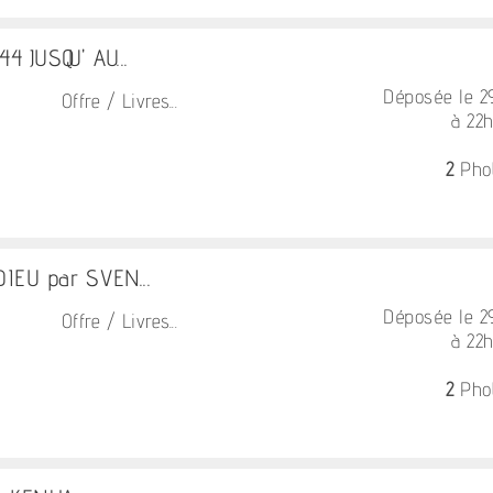
 JUSQU' AU...
Déposée le 
Offre / Livres...
à 22
2
Pho
IEU par SVEN...
Déposée le 
Offre / Livres...
à 22
2
Pho