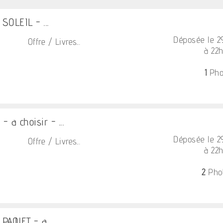
SOLEIL - ...
Déposée le 
Offre / Livres...
à 22
1
Pho
 a choisir - ...
Déposée le 
Offre / Livres...
à 22
2
Pho
PAQUET - a ...