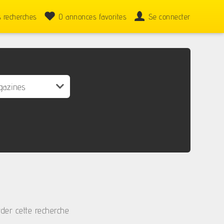
 recherches
0
annonces favorites
Se connecter
der cette recherche