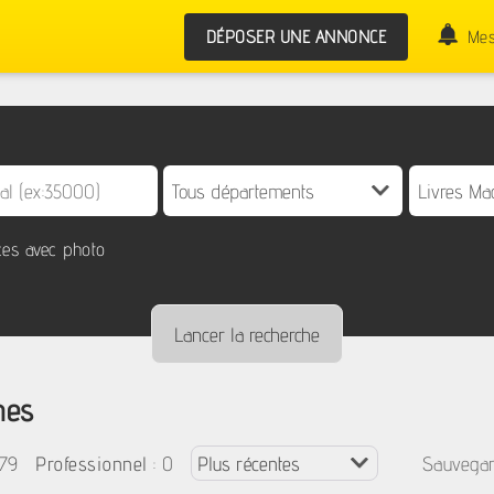
DÉPOSER UNE ANNONCE
Mes
es avec photo
nes
479
: 0
Professionnel
Sauvegar