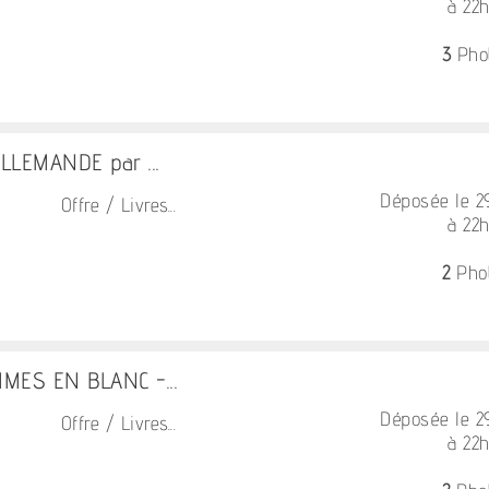
à 22
3
Pho
LLEMANDE par ...
Déposée le 
Offre / Livres...
à 22
2
Pho
MES EN BLANC -...
Déposée le 
Offre / Livres...
à 22