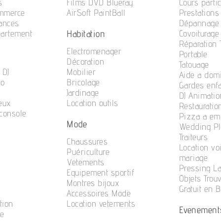
s
Films DVD Blueray
Cours partic
ommerce
AirSoft PaintBall
Prestations
cances
Dépannage 
Habitation
partement
Covoiturage
Réparation
Electromenager
Portable
Décoration
Tatouage
 DJ
Mobilier
Aide a domi
no
Bricolage
Gardes enf
Jardinage
DJ Animatio
eux
Location outils
Restauratio
console
Pizza a em
Mode
n
Wedding Pl
Traiteurs
Chaussures
Location vo
Puériculture
mariage
Vetements
Pressing La
Equipement sportif
Objets Trou
Montres bijoux
Gratuit en 
Accessoires Mode
tion
Location vetements
Evenement
te