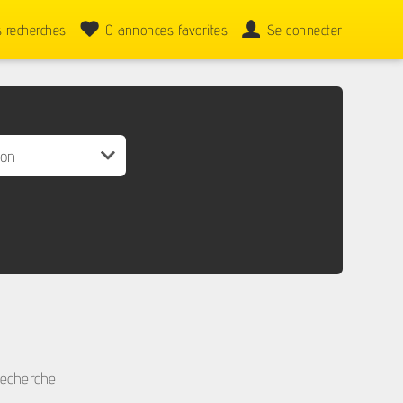
 recherches
0
annonces favorites
Se connecter
recherche