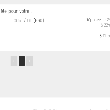
te pour votre ...
Déposée le 
Offre / DJ...
(PRO)
à 22
.
5
Pho
<
1
>