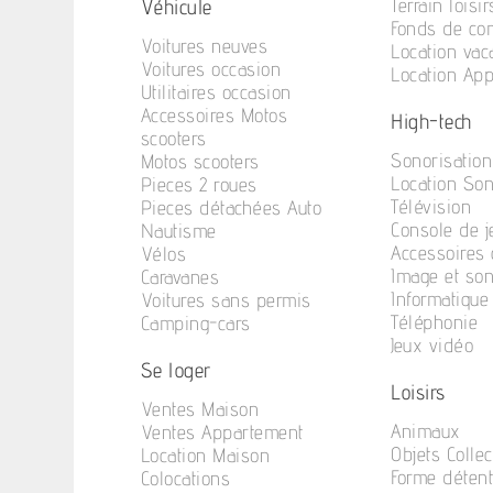
Véhicule
Terrain loisir
Fonds de c
Voitures neuves
Location va
Voitures occasion
Location Ap
Utilitaires occasion
Accessoires Motos
High-tech
scooters
Sonorisation
Motos scooters
Location So
Pieces 2 roues
Télévision
Pieces détachées Auto
Console de j
Nautisme
Accessoires 
Vélos
Image et so
Caravanes
Informatique
Voitures sans permis
Téléphonie
Camping-cars
Jeux vidéo
Se loger
Loisirs
Ventes Maison
Animaux
Ventes Appartement
Objets Collec
Location Maison
Forme déten
Colocations