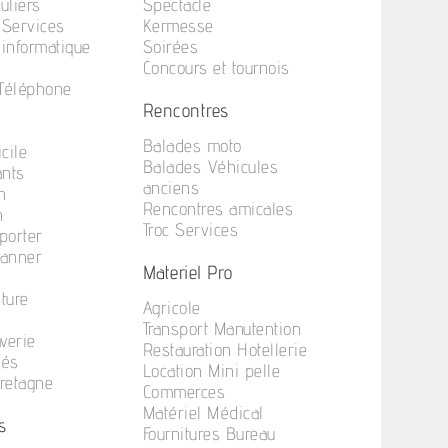
uliers
Spectacle
 Services
Kermesse
informatique
Soirées
Concours et tournois
 Téléphone
Rencontres
Balades moto
cile
Balades Véhicules
ants
anciens
n
Rencontres amicales
n
Troc Services
porter
anner
Materiel Pro
iture
Agricole
Transport Manutention
verie
Restauration Hotellerie
vés
Location Mini pelle
Bretagne
Commerces
Matériel Médical
s
Fournitures Bureau