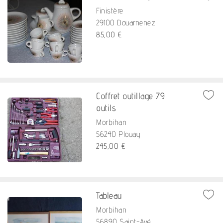
Finistère
29100 Douarnenez
85,00 €
Coffret outillage 79
outils
Morbihan
56240 Plouay
245,00 €
Tableau
Morbihan
56890 Saint-Avé