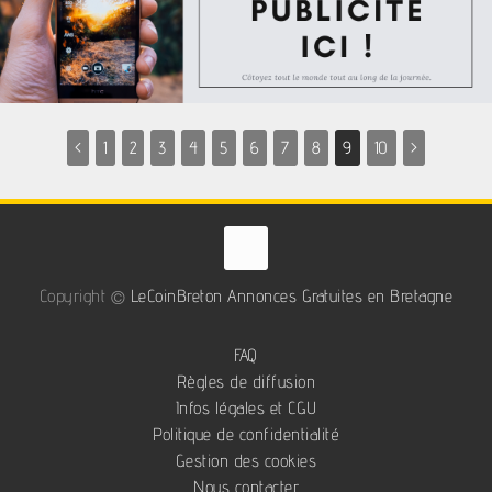
<
1
2
3
4
5
6
7
8
9
10
>
Copyright ©
LeCoinBreton Annonces Gratuites en Bretagne
FAQ
Règles de diffusion
Infos légales et CGU
Politique de confidentialité
Gestion des cookies
Nous contacter