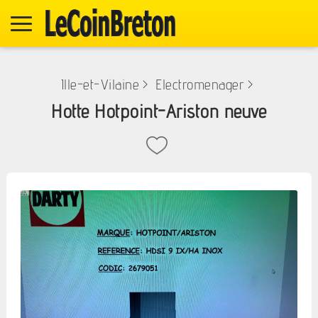
Ille-et-Vilaine
>
Electromenager
>
Hotte Hotpoint-Ariston neuve