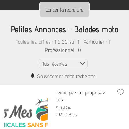
Petites Annonces - Balades moto
:
1 à 60 sur 1
: 1
Toutes les offres
Particulier
: 0
Professionnel
Sauvegarder cette recherche
Participez ou proposez
des...
Finistère
29200 Brest