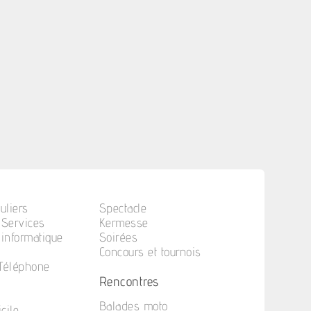
uliers
Spectacle
 Services
Kermesse
informatique
Soirées
Concours et tournois
 Téléphone
Rencontres
Balades moto
cile