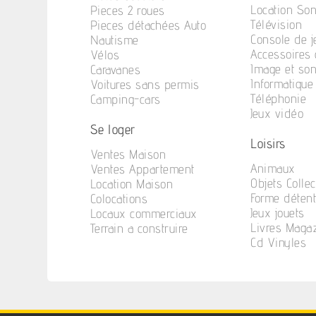
Location So
Pieces 2 roues
Télévision
Pieces détachées Auto
Console de j
Nautisme
Accessoires 
Vélos
Image et so
Caravanes
Informatique
Voitures sans permis
Téléphonie
Camping-cars
Jeux vidéo
Se loger
Loisirs
Ventes Maison
Animaux
Ventes Appartement
Objets Collec
Location Maison
Forme déten
Colocations
Jeux jouets
Locaux commerciaux
Livres Maga
Terrain a construire
Cd Vinyles