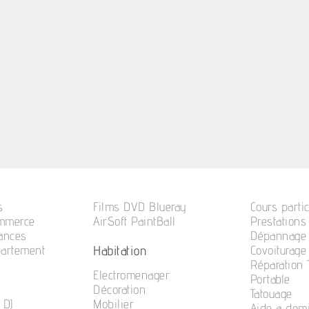
s
Films DVD Blueray
Cours partic
ommerce
AirSoft PaintBall
Prestations
cances
Dépannage 
Habitation
partement
Covoiturage
Réparation
Electromenager
Portable
Décoration
Tatouage
 DJ
Mobilier
Aide a domi