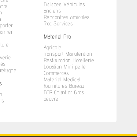
Balades Véhicules
ants
anciens
n
Rencontres amicales
n
Troc Services
porter
anner
Materiel Pro
iture
Agricole
Transport Manutention
verie
Restauration Hotellerie
vés
Location Mini pelle
Bretagne
Commerces
Matériel Médical
s
Fournitures Bureau
BTP Chantier Gros-
n
oeuvre
rs