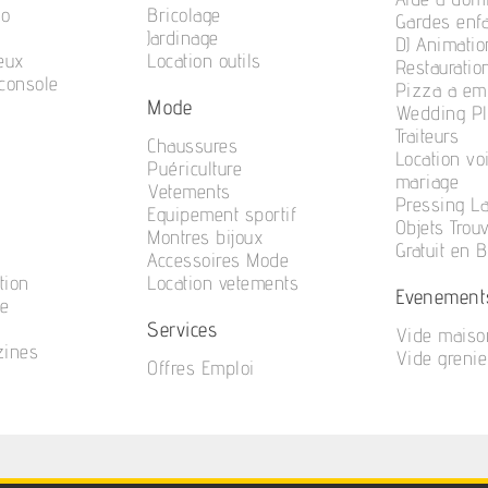
no
Bricolage
Gardes enf
Jardinage
DJ Animatio
eux
Location outils
Restauratio
console
Pizza a em
Mode
n
Wedding Pl
Traiteurs
Chaussures
Location vo
Puériculture
mariage
Vetements
Pressing La
Equipement sportif
Objets Trou
Montres bijoux
Gratuit en 
Accessoires Mode
tion
Location vetements
Evenement
te
Services
Vide maiso
zines
Vide grenie
Offres Emploi