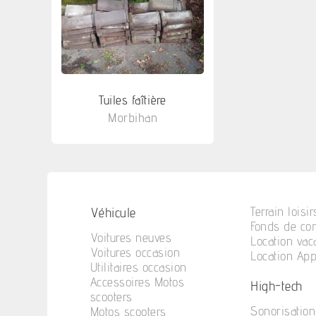
Tuiles faîtière
Morbihan
Véhicule
Terrain loisir
Fonds de c
Voitures neuves
Location va
Voitures occasion
Location Ap
Utilitaires occasion
Accessoires Motos
High-tech
scooters
Sonorisation
Motos scooters