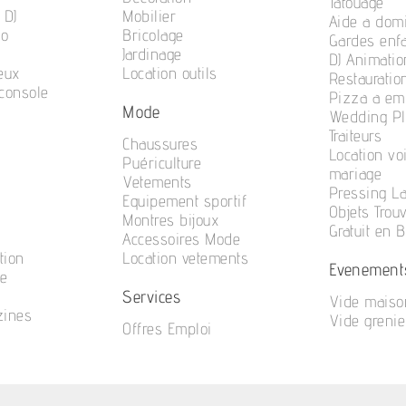
Tatouage
 DJ
Mobilier
Aide a domi
no
Bricolage
Gardes enf
Jardinage
DJ Animatio
eux
Location outils
Restauratio
console
Pizza a em
Mode
n
Wedding Pl
Traiteurs
Chaussures
Location vo
Puériculture
mariage
Vetements
Pressing La
Equipement sportif
Objets Trou
Montres bijoux
Gratuit en 
Accessoires Mode
tion
Location vetements
Evenement
te
Services
Vide maiso
zines
Vide grenie
Offres Emploi