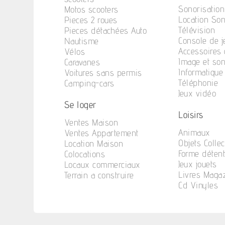
Sonorisation
Motos scooters
Location So
Pieces 2 roues
Télévision
Pieces détachées Auto
Console de j
Nautisme
Accessoires 
Vélos
Image et so
Caravanes
Informatique
Voitures sans permis
Téléphonie
Camping-cars
Jeux vidéo
Se loger
Loisirs
Ventes Maison
Animaux
Ventes Appartement
Objets Collec
Location Maison
Forme déten
Colocations
Jeux jouets
Locaux commerciaux
Livres Maga
Terrain a construire
Cd Vinyles