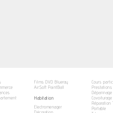
s
Films DVD Blueray
Cours partic
ommerce
AirSoft PaintBall
Prestations
cances
Dépannage 
Habitation
partement
Covoiturage
Réparation
Electromenager
Portable
Décoration