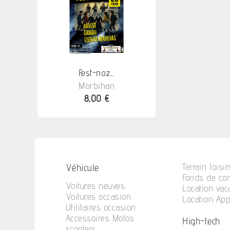
Fest-noz...
Morbihan
8,00 €
Véhicule
Terrain loisir
Fonds de c
Voitures neuves
Location va
Voitures occasion
Location Ap
Utilitaires occasion
Accessoires Motos
High-tech
scooters