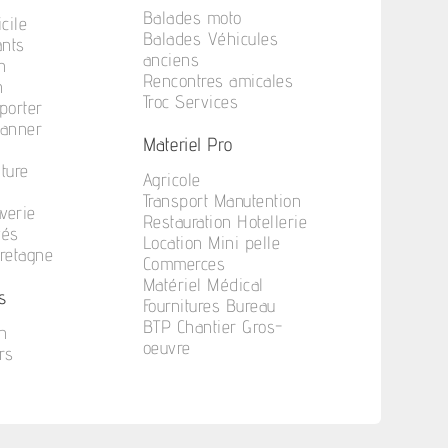
Balades moto
cile
Balades Véhicules
ants
anciens
n
Rencontres amicales
n
Troc Services
porter
anner
Materiel Pro
iture
Agricole
Transport Manutention
verie
Restauration Hotellerie
vés
Location Mini pelle
Bretagne
Commerces
Matériel Médical
s
Fournitures Bureau
BTP Chantier Gros-
n
oeuvre
rs