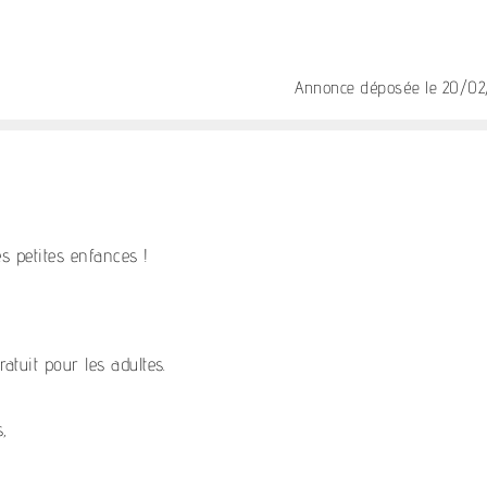
Annonce déposée
le 20/0
es petites enfances !
atuit pour les adultes.
,