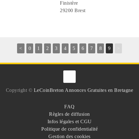
Finistère
29200 Brest
<
0
1
2
3
4
5
6
7
8
9
>
Copyright ©
LeCoinBreton Annonces Gratuites en Bretagne
FAQ
Règles de diffusion
Infos légales et CGU
Politique de confidentialité
Gestion des cookies