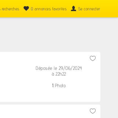
 recherches
0
annonces favorites
Se connecter
Déposée le 29/06/2024
à 22h22
1
Photo