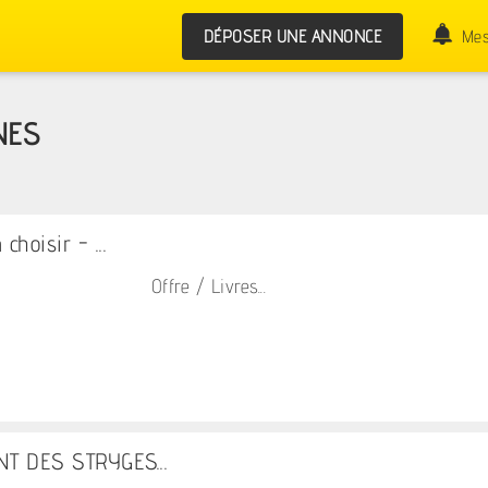
DÉPOSER UNE ANNONCE
Mes
NES
choisir - ...
Offre / Livres...
NT DES STRYGES...