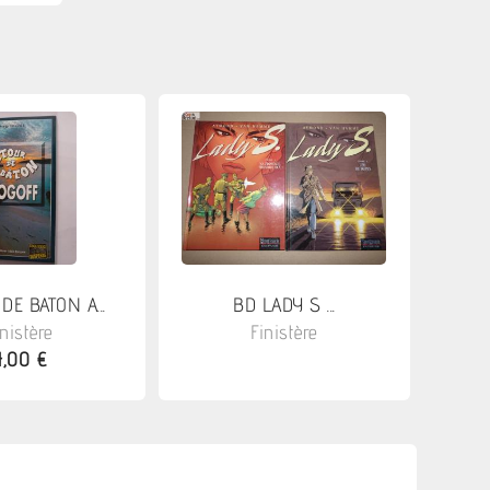
DE BATON A...
BD LADY S ...
inistère
Finistère
4,00 €