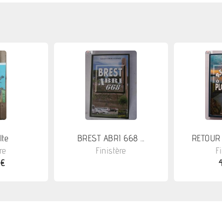
lte
BREST ABRI 668 ...
RETOUR 
re
Finistère
F
 €