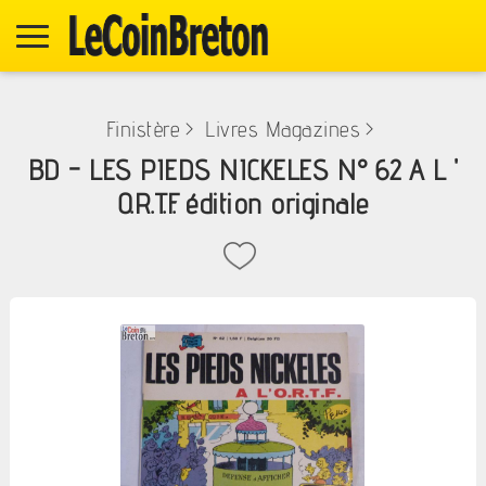
Finistère
>
Livres Magazines
>
BD - LES PIEDS NICKELES N° 62 A L '
O.R.T.F. édition originale