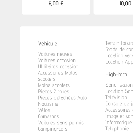
6,00 €
10,00
Véhicule
Terrain loisir
Fonds de c
Voitures neuves
Location va
Voitures occasion
Location Ap
Utilitaires occasion
Accessoires Motos
High-tech
scooters
Sonorisation
Motos scooters
Location So
Pieces 2 roues
Télévision
Pieces détachées Auto
Console de j
Nautisme
Accessoires 
Vélos
Image et so
Caravanes
Informatique
Voitures sans permis
Téléphonie
Camping-cars