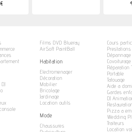
 €
s
Films DVD Blueray
Cours partic
ommerce
AirSoft PaintBall
Prestations
cances
Dépannage 
Habitation
partement
Covoiturage
Réparation
Electromenager
Portable
Décoration
Tatouage
 DJ
Mobilier
Aide a domi
no
Bricolage
Gardes enf
Jardinage
DJ Animatio
eux
Location outils
Restauratio
console
Pizza a em
Mode
n
Wedding Pl
Traiteurs
Chaussures
Location vo
Puériculture