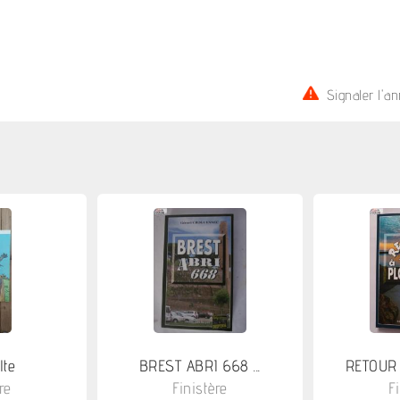
Signaler l'a
lte
BREST ABRI 668 ...
RETOUR 
re
Finistère
F