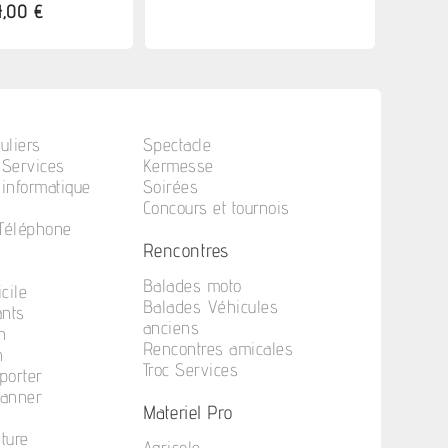
4,00 €
uliers
Spectacle
 Services
Kermesse
informatique
Soirées
Concours et tournois
 Téléphone
Rencontres
Balades moto
cile
Balades Véhicules
ants
anciens
n
Rencontres amicales
n
Troc Services
porter
anner
Materiel Pro
iture
Agricole