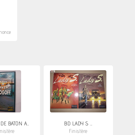
nnonce
DE BATON A...
BD LADY S ...
inistère
Finistère