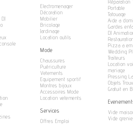
Réparation
Electromenager
Portable
Décoration
Tatouage
 DJ
Mobilier
Aide a domi
no
Bricolage
Gardes enf
Jardinage
DJ Animatio
eux
Location outils
Restauratio
console
Pizza a em
Mode
n
Wedding Pl
Traiteurs
Chaussures
Location vo
Puériculture
mariage
Vetements
Pressing La
Equipement sportif
Objets Trou
Montres bijoux
Gratuit en 
Accessoires Mode
tion
Location vetements
Evenement
te
Services
Vide maiso
zines
Vide grenie
Offres Emploi