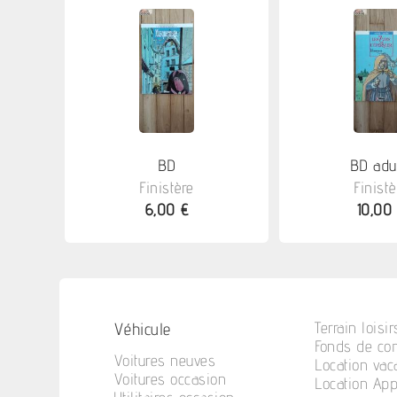
BD
BD adu
Finistère
Finistè
6,00 €
10,00
Véhicule
Terrain loisir
Fonds de c
Voitures neuves
Location va
Voitures occasion
Location Ap