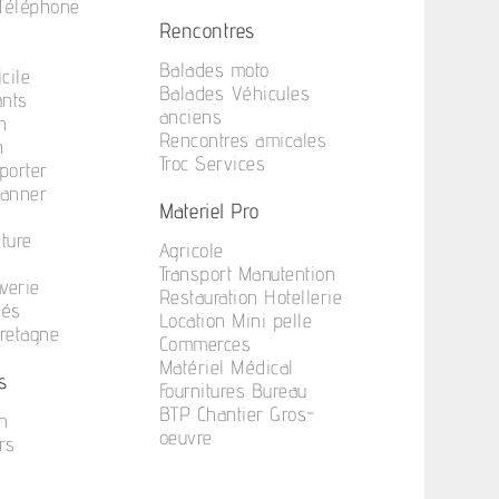
 Téléphone
Rencontres
Balades moto
cile
Balades Véhicules
ants
anciens
n
Rencontres amicales
n
Troc Services
porter
anner
Materiel Pro
iture
Agricole
Transport Manutention
verie
Restauration Hotellerie
vés
Location Mini pelle
Bretagne
Commerces
Matériel Médical
s
Fournitures Bureau
BTP Chantier Gros-
n
oeuvre
rs