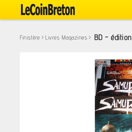
BD - éditio
Finistère
>
Livres Magazines
>