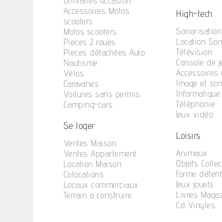
Utilitaires occasion
Accessoires Motos
High-tech
scooters
Sonorisation
Motos scooters
Location So
Pieces 2 roues
Télévision
Pieces détachées Auto
Console de j
Nautisme
Accessoires 
Vélos
Image et so
Caravanes
Informatique
Voitures sans permis
Téléphonie
Camping-cars
Jeux vidéo
Se loger
Loisirs
Ventes Maison
Animaux
Ventes Appartement
Objets Collec
Location Maison
Forme déten
Colocations
Jeux jouets
Locaux commerciaux
Livres Maga
Terrain a construire
Cd Vinyles