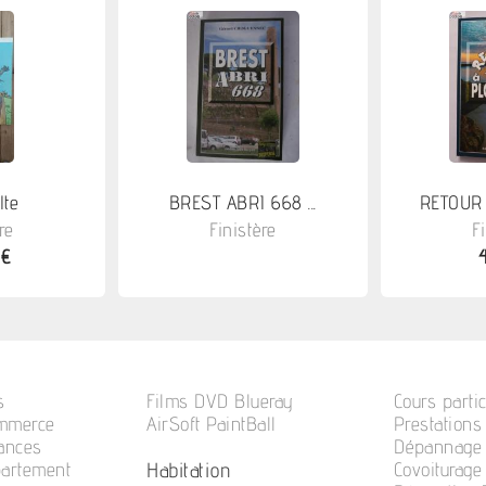
lte
BREST ABRI 668 ...
RETOUR 
re
Finistère
F
 €
s
Films DVD Blueray
Cours partic
ommerce
AirSoft PaintBall
Prestations
cances
Dépannage 
Habitation
partement
Covoiturage