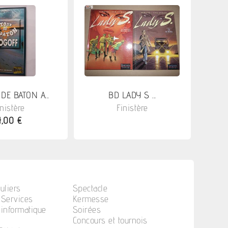
DE BATON A...
BD LADY S ...
inistère
Finistère
4,00 €
uliers
Spectacle
 Services
Kermesse
informatique
Soirées
Concours et tournois