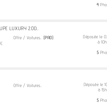
4
Pho
PE LUXURY 2.0D...
Déposée le 
Offre / Voitures...
(PRO)
à 10
UC
5
Pho
Déposée le 
Offre / Voitures...
à 15
5
Pho