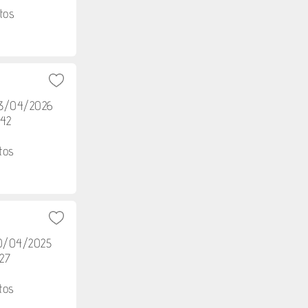
tos
03/04/2026
h42
tos
10/04/2025
h27
tos