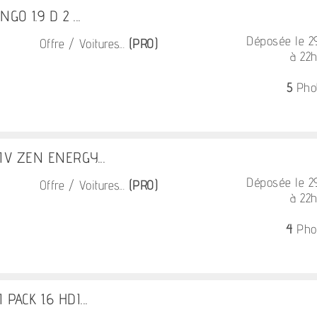
GO 1.9 D 2 ...
Déposée le 
Offre / Voitures...
(PRO)
à 22
5
Pho
 IV ZEN ENERGY...
Déposée le 
Offre / Voitures...
(PRO)
à 22
4
Pho
 PACK 1.6 HDI...