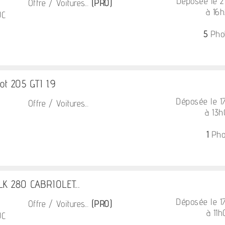
Déposée le 
Offre / Voitures...
(PRO)
à 16
UC
5
Pho
ot 205 GTI 1.9
Déposée le 
Offre / Voitures...
à 13
1
Pho
 280 CABRIOLET...
Déposée le 
Offre / Voitures...
(PRO)
à 11
UC