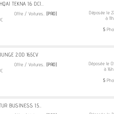
AI TEKNA 1.6 DCI...
Déposée le 
Offre / Voitures...
(PRO)
à 11h
UC
5
Pho
UNGE 2.0D 165CV
Déposée le 
Offre / Voitures...
(PRO)
à 16
UC
5
Pho
UR BUSINESS 1.5...