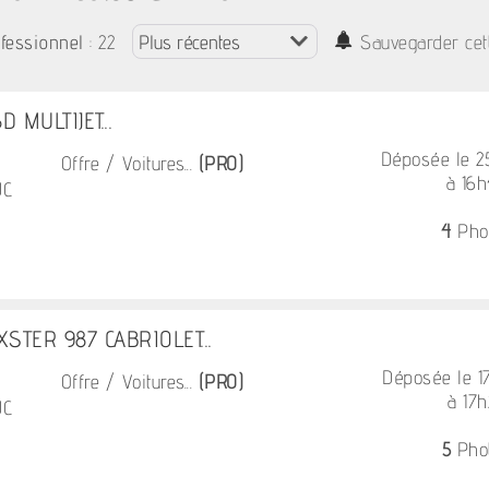
: 22
fessionnel
Sauvegarder cet
D MULTIJET...
Déposée le 
Offre / Voitures...
(PRO)
à 16
UC
4
Pho
TER 987 CABRIOLET...
Déposée le 
Offre / Voitures...
(PRO)
à 17
UC
5
Pho