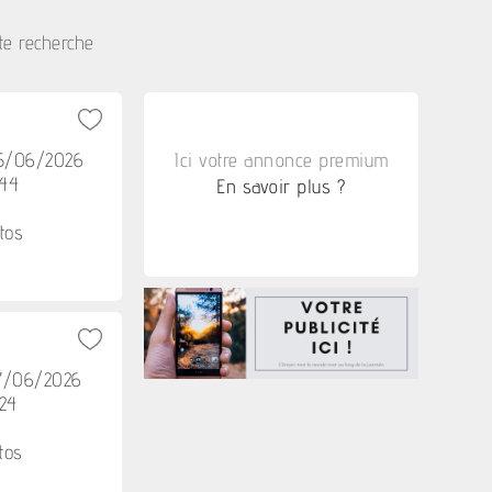
te recherche
25/06/2026
Ici votre annonce premium
h44
En savoir plus ?
tos
17/06/2026
h24
tos