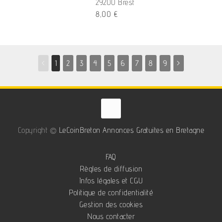
29200 Brest
8,00 €
<
1
2
3
4
5
6
7
8
9
>
Copyright ©
LeCoinBreton Annonces Gratuites en Bretagne
FAQ
Règles de diffusion
Infos légales et CGU
Politique de confidentialité
Gestion des cookies
Nous contacter